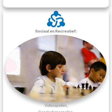
diversity_2
Sociaal en Recreatief:
Videospellen,