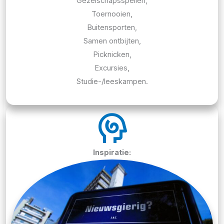
Gezelschapsspellen,
Toernooien,
Buitensporten,
Samen ontbijten,
Picknicken,
Excursies,
Studie-/leeskampen.
cognition
Inspiratie: